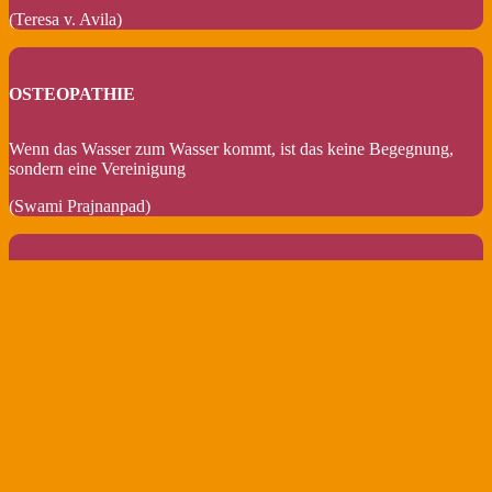
(Teresa v. Avila)
OSTEOPATHIE
Wenn das Wasser zum Wasser kommt, ist das keine Begegnung,
sondern eine Vereinigung
(Swami Prajnanpad)
FAMILIE, MUTTER & KIND
Wenn die Kinder klein sind, gib ihnen Wurzeln. Wenn die Kinder
groß sind, gib ihnen Flügel.
(Aus Indien)
KURSE