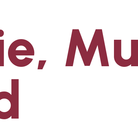
ie, Mu
d