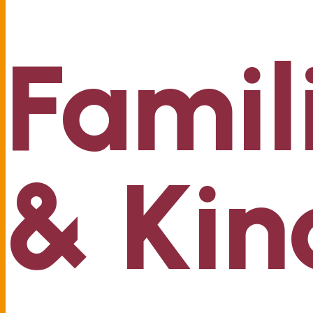
Famil
& Kin