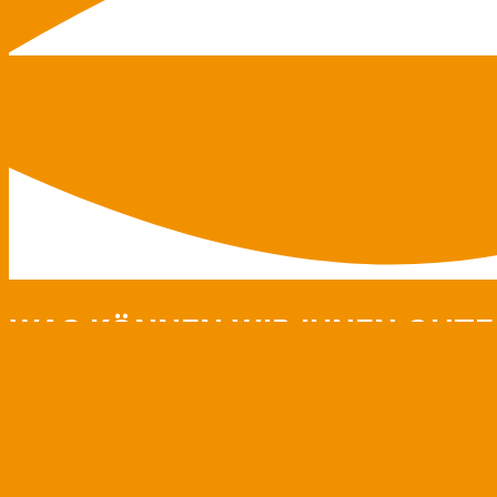
WAS KÖNNEN WIR IHNEN GUTE
PHYSIOTHERAPIE
Das Leben besteht in der Bewegung